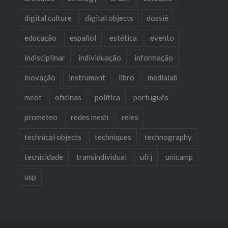
digital culture
digital objects
dossiê
educação
español
estética
evento
indisciplinar
individuação
informação
inovação
instrument
libro
medialab
meot
oficinas
política
português
prometeo
redes mesh
reles
technical objects
techniques
technography
tecnicidade
transindividual
ufrj
unicamp
usp