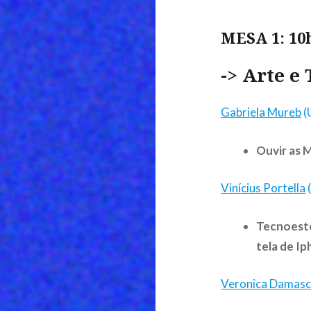
MESA 1: 10h
-> Arte e
Gabriela Mureb
(
Ouvir as 
Vinícius Portella
Tecnoesté
tela de I
Veronica Damas