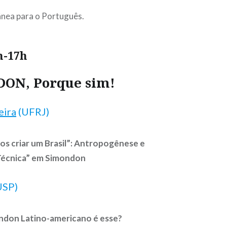
nea para o Português.
h-17h
DON, Porque sim!
eira
(UFRJ)
os criar um Brasil”: Antropogênese e
Técnica” em Simondon
USP)
don Latino-americano é esse?