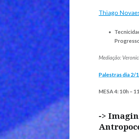
Thiago Novae
Tecnicid
Progresso
Mediação: Veroni
Palestras dia 2
MESA 4: 10h – 1
-> Imagin
Antropoc