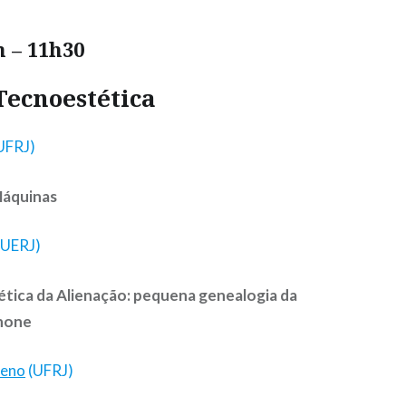
 – 11h30
 Tecnoestética
UFRJ)
Máquinas
(UERJ)
tica da Alienação: pequena genealogia da
phone
ceno
(UFRJ)