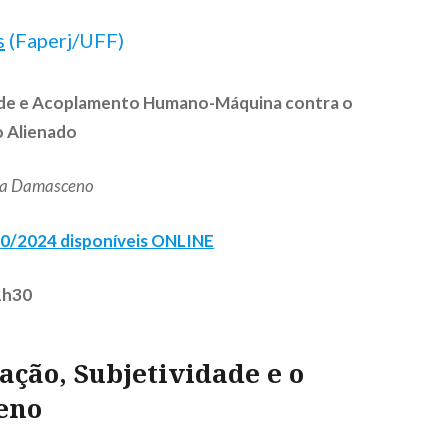
s
(Faperj/UFF)
ade e Acoplamento Humano-Máquina contra o
 Alienado
ca Damasceno
/10/2024 disponíveis ONLINE
1h30
ação, Subjetividade e o
eno