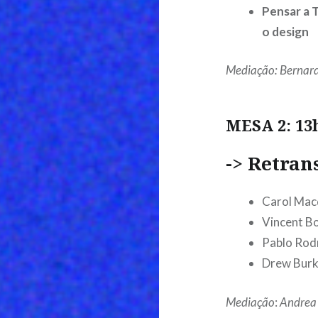
Pensar a 
o design
Mediação: Bernard
MESA 2: 13h
->
Retran
Carol Mac
Vincent B
Pablo Rod
Drew Bur
Mediação
:
Andrea