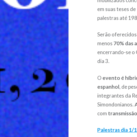
mobilizados con
em suas teses de
palestras até 198
Serão oferecido
menos
70% das a
encerrando-se o C
dia 3.
O
evento é híbr
espanhol
, de pe
integrantes da R
Simondonianos.
com
transmissão
Palestras dia 1