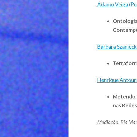
Ádamo Veiga
(Pu
Ontologia
Contempor
Bárbara Szanieck
Terraform
Henrique Antoun
Metendo o
nas Redes
Mediação: Bia Mar