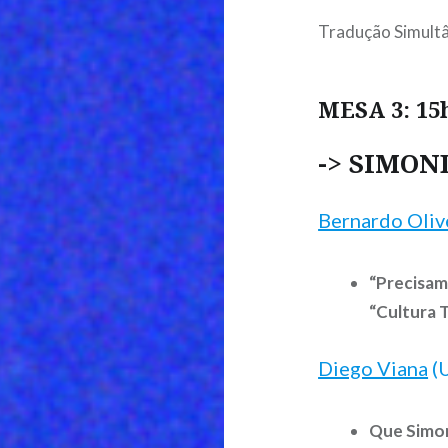
Tradução Simultâ
MESA 3: 15
-> SIMON
Bernardo Oliv
“Precisam
“Cultura 
Diego Viana
(
Que Simon