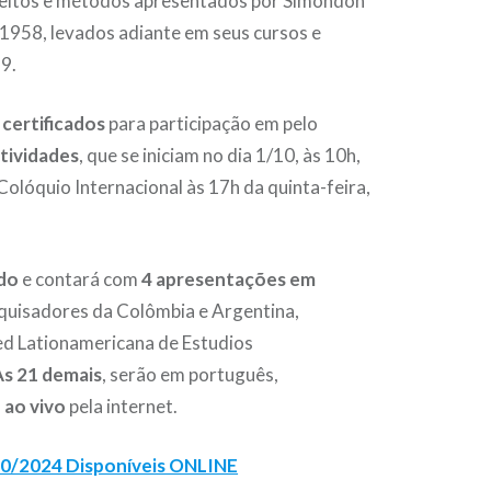
ceitos e métodos apresentados por Simondon
 1958, levados adiante em seus cursos e
9.
s
certificados
para participação em pelo
tividades
, que se iniciam no dia 1/10, às 10h,
olóquio Internacional às 17h da quinta-feira,
ido
e contará com
4 apresentações em
squisadores da Colômbia e Argentina,
ed Lationamericana de Estudios
As 21 demais
, serão em português,
 ao vivo
pela internet.
/10/2024 Disponíveis ONLINE