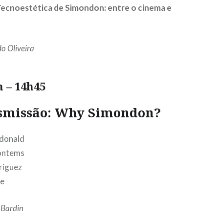
Tecnoestética de Simondon: entre o cinema e
o Oliveira
 – 14h45
smissão
: Why Simondon?
donald
ontems
ríguez
ke
 Bardin