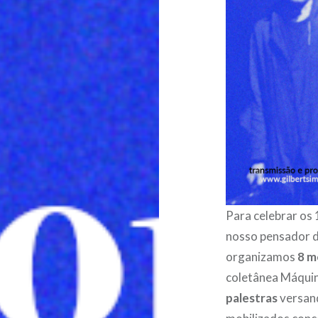
Para celebrar os
nosso pensador d
organizamos
8 m
coletânea Máquin
palestras
versan